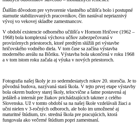
Ďalším dôvodom pre vytvorenie vlastného učilišťa bolo i postupné
starnutie stabilizovaných pracovníkov, čím nastával nepriaznivý
vývoj vo vekovej skladbe zamestnancov.
V období existencie odborného učilišťa v Hornom Hričove (1962 –
1968) bola komplexná výchova učňov zabezpečovaná v
provizórnych priestoroch, ktoré predtým slúžili pri výstavbe
hričovského vodného diela. V tom čase sa začína výstavba
moderného areálu na Bôriku. Výstavba bola ukončená v roku 1968
a v tom istom roku začala aj výuka v nových priestoroch.
Fotografia našej školy je zo sedemdesiatych rokov 20. storočia. Je to
pôvodná budova, nazývaná stará škola. V tejto prvej etape výstavby
bola okrem budovy starej školy, telocvične a šatne postavená aj
jedáleň a internát pre žiakov prichádzajúcich takmer z celého
Slovenska. Už v tomto období sa na našej škole vzdelávali žiaci a
učni nielen v 3-ročných odboroch, ale bolo im umožnené aj
maturitné štúdium, tzv. stredná škola pre pracujúcich, ktorá
fungovala ako večerné štúdium popri zamestnaní.