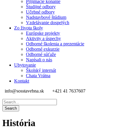
Prijímacie konanie
Študijné odbory
Učebné odbory
Nadstavbové štúdium
Vzdelávanie dospelých
Zo života školy
Európske projekty
Aktivity a úspechy
Odborné školenia a prezentácie
Odborné exkurzie
Odborné súťaže
Napísali o nás
Ubytovanie
Školský internát
Chata Vrátna
Kontakt
info@sosstavebna.sk
+421 41 7637607
História