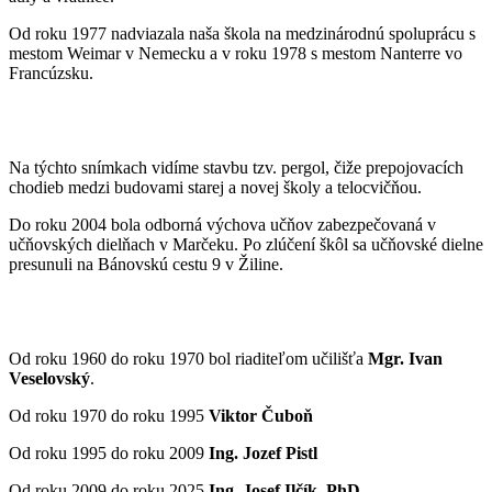
Od roku 1977 nadviazala naša škola na medzinárodnú spoluprácu s
mestom Weimar v Nemecku a v roku 1978 s mestom Nanterre vo
Francúzsku.
Na týchto snímkach vidíme stavbu tzv. pergol, čiže prepojovacích
chodieb medzi budovami starej a novej školy a telocvičňou.
Do roku 2004 bola odborná výchova učňov zabezpečovaná v
učňovských dielňach v Marčeku. Po zlúčení škôl sa učňovské dielne
presunuli na Bánovskú cestu 9 v Žiline.
Od roku 1960 do roku 1970 bol riaditeľom učilišťa
Mgr. Ivan
Veselovský
.
Od roku 1970 do roku 1995
Viktor Čuboň
Od roku 1995 do roku 2009
Ing. Jozef Pistl
Od roku 2009 do roku 2025
Ing. Josef Ilčík, PhD.