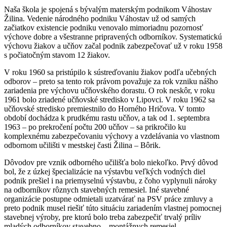
Naša škola je spojená s bývalým materským podnikom Váhostav
Žilina. Vedenie národného podniku Váhostav už od samých
začiatkov existencie podniku venovalo mimoriadnu pozornosť
výchove dobre a všestranne pripravených odborníkov. Systematickú
výchovu žiakov a učňov začal podnik zabezpečovať už v roku 1958
s počiatočným stavom 12 žiakov.
V roku 1960 sa pristúpilo k sústreďovaniu žiakov podľa učebných
odborov – preto sa tento rok právom považuje za rok vzniku nášho
zariadenia pre výchovu učňovského dorastu. O rok neskôr, v roku
1961 bolo zriadené učňovské stredisko v Lipovci. V roku 1962 sa
učňovské stredisko premiestnilo do Horného Hričova. V tomto
období dochádza k prudkému rastu učňov, a tak od 1. septembra
1963 – po prekročení počtu 200 učňov – sa prikročilo ku
komplexnému zabezpečovaniu výchovy a vzdelávania vo vlastnom
odbornom učilišti v mestskej časti Žilina – Bôrik.
Dôvodov pre vznik odborného učilišťa bolo niekoľko. Prvý dôvod
bol, že z úzkej špecializácie na výstavbu veľkých vodných diel
podnik prešiel i na priemyselnú výstavbu, z čoho vyplynuli nároky
na odborníkov rôznych stavebných remesiel. Iné stavebné
organizácie postupne odmietali uzatvárať na PSV práce zmluvy a
preto podnik musel riešiť túto situáciu zariadením vlastnej pomocnej
stavebnej výroby, pre ktorú bolo treba zabezpečiť trvalý príliv
mladých odborníkov stavebno – montážnych remesiel.