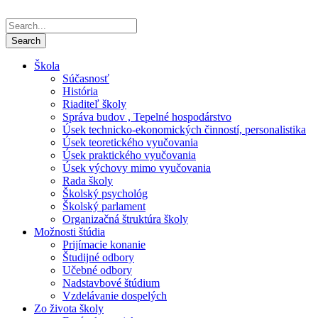
Škola
Súčasnosť
História
Riaditeľ školy
Správa budov , Tepelné hospodárstvo
Úsek technicko-ekonomických činností, personalistika
Úsek teoretického vyučovania
Úsek praktického vyučovania
Úsek výchovy mimo vyučovania
Rada školy
Školský psychológ
Školský parlament
Organizačná štruktúra školy
Možnosti štúdia
Prijímacie konanie
Študijné odbory
Učebné odbory
Nadstavbové štúdium
Vzdelávanie dospelých
Zo života školy