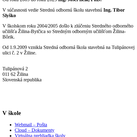
V súčasnosti vedie Strednú odbornú školu stavebnú
Ing. Tibor
Slyško
V školskom roku 2004/2005 došlo k zlúčeniu Stredného odborného
učilišťa Žilina-Bytčica so Stredným odborným učilišťom Žilina-
Bôrik.
Od 1.9.2009 vznikla Stredná odborná škola stavebná na Tulipánovej
ulici č. 2 v Žiline.
Tulipánová 2
011 62 Žilina
Slovenská republika
+421-41-7637607
info@sosstavebna.sk
V škole
Webmail – Pošta
Cloud – Dokumenty
Virtuálna prehliadka školy