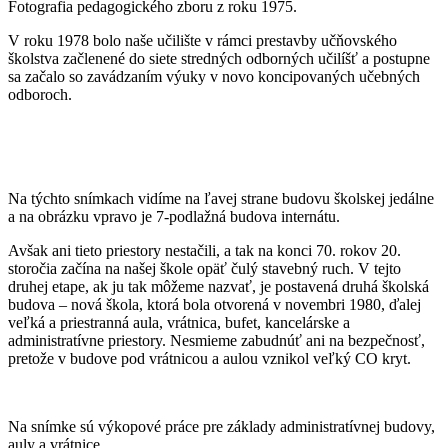
Fotografia pedagogického zboru z roku 1975.
V roku 1978 bolo naše učilište v rámci prestavby učňovského
školstva začlenené do siete stredných odborných učilíšť a postupne
sa začalo so zavádzaním výuky v novo koncipovaných učebných
odboroch.
Na týchto snímkach vidíme na ľavej strane budovu školskej jedálne
a na obrázku vpravo je 7-podlažná budova internátu.
Avšak ani tieto priestory nestačili, a tak na konci 70. rokov 20.
storočia začína na našej škole opäť čulý stavebný ruch. V tejto
druhej etape, ak ju tak môžeme nazvať, je postavená druhá školská
budova – nová škola, ktorá bola otvorená v novembri 1980, ďalej
veľká a priestranná aula, vrátnica, bufet, kancelárske a
administratívne priestory. Nesmieme zabudnúť ani na bezpečnosť,
pretože v budove pod vrátnicou a aulou vznikol veľký CO kryt.
Na snímke sú výkopové práce pre základy administratívnej budovy,
auly a vrátnice.