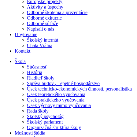
Európske projekty
Aktivity a úspechy
Odborné školenia a prezentácie
Odborné exkurzie
Odborné súťaže
Napísali o nás
Ubytovanie
Školský internát
Chata Vrátna
Kontakt
Škola
Súčasnosť
História
Riaditeľ školy
Správa budov , Tepelné hospodárstvo
Úsek technicko-ekonomických činností, personalistika
Úsek teoretického vyučovania
Úsek praktického vyučovania
Úsek výchovy mimo vyučovania
Rada školy
Školský psychológ
Školský parlament
Organizačná štruktúra školy
Možnosti štúdia