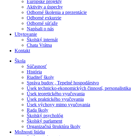
Európske projekty
Aktivity a úspechy
Odborné školenia a prezentácie
Odborné exkurzie
Odborné súťaže
Napísali o nás
Ubytovanie
Školský internát
Chata Vrátna
Kontakt
Škola
Súčasnosť
História
Riaditeľ školy
Správa budov , Tepelné hospodárstvo
Úsek technicko-ekonomických činností, personalistika
Úsek teoretického vyučovania
Úsek praktického vyučovania
Úsek výchovy mimo vyučovania
Rada školy
Školský psychológ
Školský parlament
Organizačná štruktúra školy
Možnosti štúdia