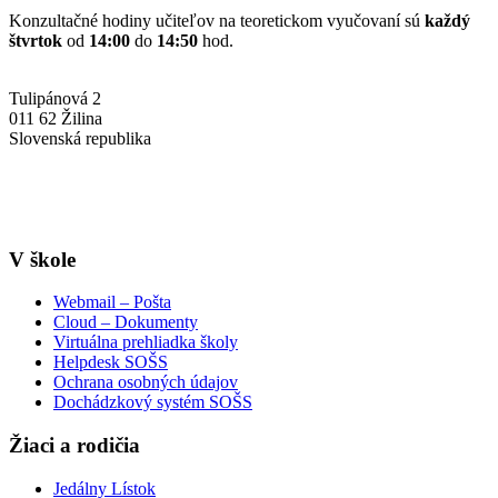
Konzultačné hodiny učiteľov na teoretickom vyučovaní sú
každý
štvrtok
od
14:00
do
14:50
hod.
Tulipánová 2
011 62 Žilina
Slovenská republika
+421-41-7637607
info@sosstavebna.sk
V škole
Webmail – Pošta
Cloud – Dokumenty
Virtuálna prehliadka školy
Helpdesk SOŠS
Ochrana osobných údajov
Dochádzkový systém SOŠS
Žiaci a rodičia
Jedálny Lístok