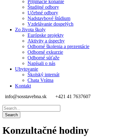
Prijímacie konanie
Študijné odbory
Učebné odbory
Nadstavbové štúdium
Vzdelávanie dospelých
Zo života školy
Európske projekty
Aktivity a úspechy
Odborné školenia a prezentácie
Odborné exkurzie
Odborné súťaže
Napísali o nás
Ubytovanie
Školský internát
Chata Vrátna
Kontakt
info@sosstavebna.sk
+421 41 7637607
Konzultačné hodiny