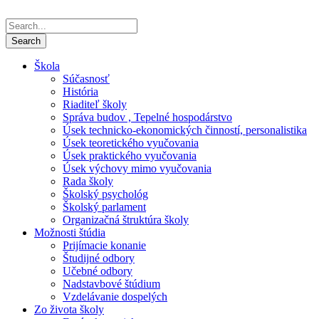
Škola
Súčasnosť
História
Riaditeľ školy
Správa budov , Tepelné hospodárstvo
Úsek technicko-ekonomických činností, personalistika
Úsek teoretického vyučovania
Úsek praktického vyučovania
Úsek výchovy mimo vyučovania
Rada školy
Školský psychológ
Školský parlament
Organizačná štruktúra školy
Možnosti štúdia
Prijímacie konanie
Študijné odbory
Učebné odbory
Nadstavbové štúdium
Vzdelávanie dospelých
Zo života školy