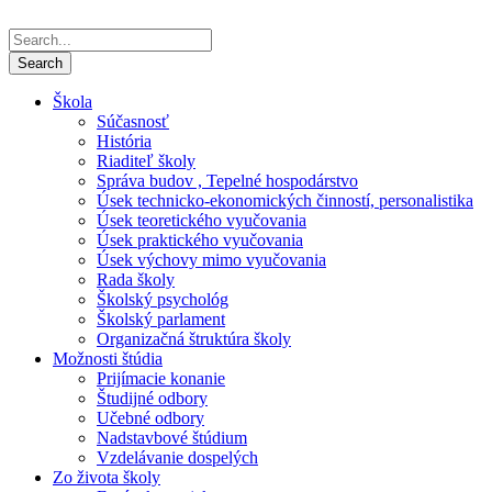
Škola
Súčasnosť
História
Riaditeľ školy
Správa budov , Tepelné hospodárstvo
Úsek technicko-ekonomických činností, personalistika
Úsek teoretického vyučovania
Úsek praktického vyučovania
Úsek výchovy mimo vyučovania
Rada školy
Školský psychológ
Školský parlament
Organizačná štruktúra školy
Možnosti štúdia
Prijímacie konanie
Študijné odbory
Učebné odbory
Nadstavbové štúdium
Vzdelávanie dospelých
Zo života školy