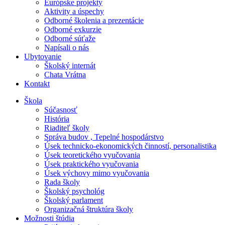
Európske projekty
Aktivity a úspechy
Odborné školenia a prezentácie
Odborné exkurzie
Odborné súťaže
Napísali o nás
Ubytovanie
Školský internát
Chata Vrátna
Kontakt
Škola
Súčasnosť
História
Riaditeľ školy
Správa budov , Tepelné hospodárstvo
Úsek technicko-ekonomických činností, personalistika
Úsek teoretického vyučovania
Úsek praktického vyučovania
Úsek výchovy mimo vyučovania
Rada školy
Školský psychológ
Školský parlament
Organizačná štruktúra školy
Možnosti štúdia