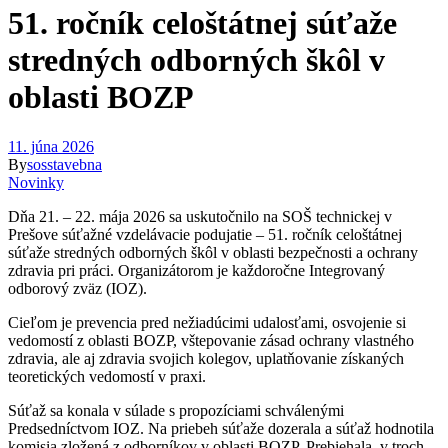
51. ročník celoštátnej súťaže
stredných odborných škôl v
oblasti BOZP
11. júna 2026
By
sosstavebna
Novinky
Dňa 21. – 22. mája 2026 sa uskutočnilo na SOŠ technickej v
Prešove súťažné vzdelávacie podujatie – 51. ročník celoštátnej
súťaže stredných odborných škôl v oblasti bezpečnosti a ochrany
zdravia pri práci. Organizátorom je každoročne Integrovaný
odborový zväz (IOZ).
Cieľom je prevencia pred nežiadúcimi udalosťami, osvojenie si
vedomostí z oblasti BOZP, vštepovanie zásad ochrany vlastného
zdravia, ale aj zdravia svojich kolegov, uplatňovanie získaných
teoretických vedomostí v praxi.
Súťaž sa konala v súlade s propozíciami schválenými
Predsedníctvom IOZ. Na priebeh súťaže dozerala a súťaž hodnotila
komisia zložená z odborníkov v oblasti BOZP. Prebiehala v troch