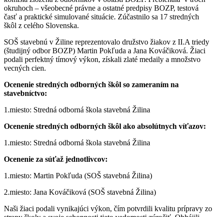
okruhoch – všeobecné právne a ostatné predpisy BOZP, testová
časť a praktické simulované situácie. Zúčastnilo sa 17 stredných
škôl z celého Slovenska.
SOŠ stavebnú v Žiline reprezentovalo družstvo žiakov z II.A triedy
(študijný odbor BOZP) Martin Pokľuda a Jana Kováčiková. Žiaci
podali perfektný tímový výkon, získali zlaté medaily a množstvo
vecných cien.
Ocenenie stredných odborných škôl so zameraním na
stavebníctvo:
1.miesto: Stredná odborná škola stavebná Žilina
Ocenenie stredných odborných škôl ako absolútnych víťazov:
1.miesto: Stredná odborná škola stavebná Žilina
Ocenenie za súťaž jednotlivcov:
1.miesto: Martin Pokľuda (SOŠ stavebná Žilina)
2.miesto: Jana Kováčiková (SOŠ stavebná Žilina)
Naši žiaci podali vynikajúci výkon, čím potvrdili kvalitu prípravy zo