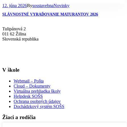
12. júna 2026
By
sosstavebna
Novinky
SLÁVNOSTNÉ VYRAĎOVANIE MATURANTOV 2026
Tulipánová 2
011 62 Žilina
Slovenská republika
+421-41-7637607
info@sosstavebna.sk
V škole
Webmail – Pošta
Cloud – Dokumenty
Virtuálna prehliadka školy
Helpdesk SOŠS
Ochrana osobných údajov
Dochádzkový systém SOŠS
Žiaci a rodičia