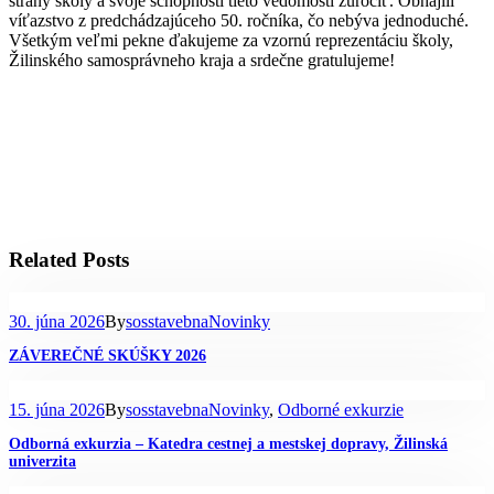
strany školy a svoje schopnosti tieto vedomosti zúročiť. Obhájili
víťazstvo z predchádzajúceho 50. ročníka, čo nebýva jednoduché.
Všetkým veľmi pekne ďakujeme za vzornú reprezentáciu školy,
Žilinského samosprávneho kraja a srdečne gratulujeme!
Related Posts
30. júna 2026
By
sosstavebna
Novinky
ZÁVEREČNÉ SKÚŠKY 2026
15. júna 2026
By
sosstavebna
Novinky
,
Odborné exkurzie
Odborná exkurzia – Katedra cestnej a mestskej dopravy, Žilinská
univerzita