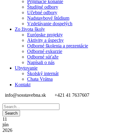
Prijímacie konanie
Študijné odbory
Učebné odbory
Nadstavbové štúdium
Vzdelávanie dospelých
Zo života školy
Európske projekty
Aktivity a úspechy
Odborné školenia a prezentácie
Odborné exkurzie
Odborné súťaže
Napísali o nás
Ubytovanie
Školský internát
Chata Vrátna
Kontakt
info@sosstavebna.sk
+421 41 7637607
11
jún
2026