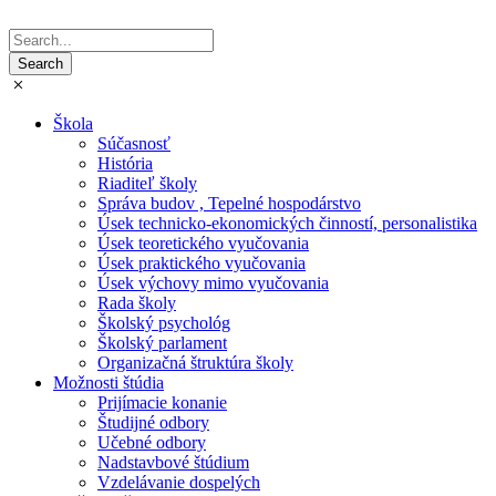
Škola
Súčasnosť
História
Riaditeľ školy
Správa budov , Tepelné hospodárstvo
Úsek technicko-ekonomických činností, personalistika
Úsek teoretického vyučovania
Úsek praktického vyučovania
Úsek výchovy mimo vyučovania
Rada školy
Školský psychológ
Školský parlament
Organizačná štruktúra školy
Možnosti štúdia
Prijímacie konanie
Študijné odbory
Učebné odbory
Nadstavbové štúdium
Vzdelávanie dospelých