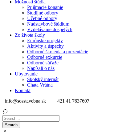
Možnosti štúdia
Prijímacie konanie
Študijné odbory
Učebné odbory
Nadstavbové štúdium
Vzdelávanie dospelých
Zo života školy
Európske projekty
Aktivity a úspechy
Odborné školenia a prezentácie
Odborné exkurzie
Odborné súťaže
Napísali o nás
Ubytovanie
Školský internát
Chata Vrátna
Kontakt
info@sosstavebna.sk
+421 41 7637607