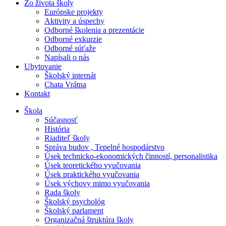
Zo života školy
Európske projekty
Aktivity a úspechy
Odborné školenia a prezentácie
Odborné exkurzie
Odborné súťaže
Napísali o nás
Ubytovanie
Školský internát
Chata Vrátna
Kontakt
Škola
Súčasnosť
História
Riaditeľ školy
Správa budov , Tepelné hospodárstvo
Úsek technicko-ekonomických činností, personalistika
Úsek teoretického vyučovania
Úsek praktického vyučovania
Úsek výchovy mimo vyučovania
Rada školy
Školský psychológ
Školský parlament
Organizačná štruktúra školy