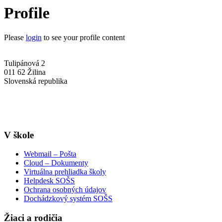
Profile
Please
login
to see your profile content
Tulipánová 2
011 62 Žilina
Slovenská republika
+421-41-7637607
info@sosstavebna.sk
V škole
Webmail – Pošta
Cloud – Dokumenty
Virtuálna prehliadka školy
Helpdesk SOŠS
Ochrana osobných údajov
Dochádzkový systém SOŠS
Žiaci a rodičia