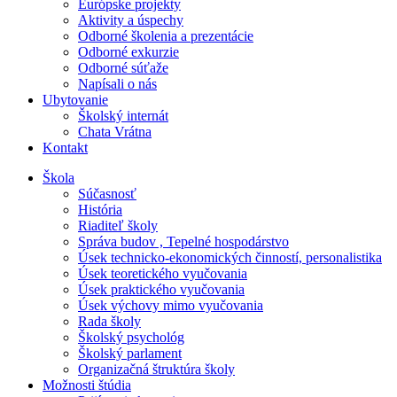
Európske projekty
Aktivity a úspechy
Odborné školenia a prezentácie
Odborné exkurzie
Odborné súťaže
Napísali o nás
Ubytovanie
Školský internát
Chata Vrátna
Kontakt
Škola
Súčasnosť
História
Riaditeľ školy
Správa budov , Tepelné hospodárstvo
Úsek technicko-ekonomických činností, personalistika
Úsek teoretického vyučovania
Úsek praktického vyučovania
Úsek výchovy mimo vyučovania
Rada školy
Školský psychológ
Školský parlament
Organizačná štruktúra školy
Možnosti štúdia