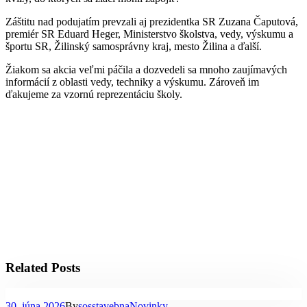
Záštitu nad podujatím prevzali aj prezidentka SR Zuzana Čaputová,
premiér SR Eduard Heger, Ministerstvo školstva, vedy, výskumu a
športu SR, Žilinský samosprávny kraj, mesto Žilina a ďalší.
Žiakom sa akcia veľmi páčila a dozvedeli sa mnoho zaujímavých
informácií z oblasti vedy, techniky a výskumu. Zároveň im
ďakujeme za vzornú reprezentáciu školy.
Related Posts
30. júna 2026
By
sosstavebna
Novinky