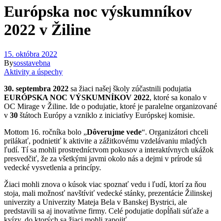
Európska noc výskumníkov
2022 v Žiline
15. októbra 2022
By
sosstavebna
Aktivity a úspechy
30. septembra 2022
sa žiaci našej školy zúčastnili podujatia
EURÓPSKA NOC VÝSKUMNÍKOV 2022
, ktoré sa konalo v
OC Mirage v Žiline. Ide o podujatie, ktoré je paralelne organizované
v
30
štátoch Európy a vzniklo z iniciatívy Európskej komisie.
Mottom 16. ročníka bolo „
Dôverujme vede
“. Organizátori chceli
prilákať, podnietiť k aktivite a zážitkovému vzdelávaniu mladých
ľudí. Tí sa mohli prostredníctvom pokusov a interaktívnych ukážok
presvedčiť, že za všetkými javmi okolo nás a dejmi v prírode sú
vedecké vysvetlenia a princípy.
Žiaci mohli znova o kúsok viac spoznať vedu i ľudí, ktorí za ňou
stoja, mali možnosť navštíviť vedecké stánky, prezentácie Žilinskej
univerzity a Univerzity Mateja Bela v Banskej Bystrici, ale
predstavili sa aj inovatívne firmy. Celé podujatie dopĺňali súťaže a
kvízy, do ktorých sa žiaci mohli zapojiť.