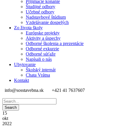
Prijímacie konanie
Študijné odbory
Učebné odbory
Nadstavbové štúdium
Vzdelávanie dospelých
Zo života školy
Európske projekty
Aktivity a úspechy
Odborné školenia a prezentácie
Odborné exkurzie
Odborné súťaže
Napísali o nás
Ubytovanie
Školský internát
Chata Vrátna
Kontakt
info@sosstavebna.sk
+421 41 7637607
15
okt
2022