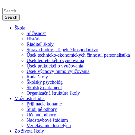
Škola
Súčasnosť
História
Riaditeľ školy
Správa budov , Tepelné hospodárstvo
Úsek technicko-ekonomických činností, personalistika
Úsek teoretického vyučovania
Úsek praktického vyučovania
Úsek výchovy mimo vyučovania
Rada školy
Školský psychológ
Školský parlament
Organizačná štruktúra školy
Možnosti štúdia
Prijímacie konanie
Študijné odbory
Učebné odbory
Nadstavbové štúdium
Vzdelávanie dospelých
Zo života školy