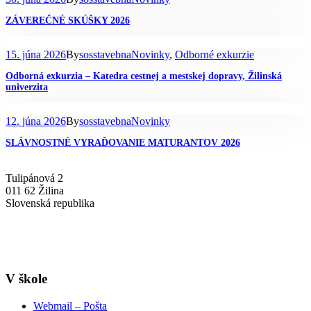
ZÁVEREČNÉ SKÚŠKY 2026
15. júna 2026
By
sosstavebna
Novinky
,
Odborné exkurzie
Odborná exkurzia – Katedra cestnej a mestskej dopravy, Žilinská
univerzita
12. júna 2026
By
sosstavebna
Novinky
SLÁVNOSTNÉ VYRAĎOVANIE MATURANTOV 2026
Tulipánová 2
011 62 Žilina
Slovenská republika
+421-41-7637607
info@sosstavebna.sk
V škole
Webmail – Pošta