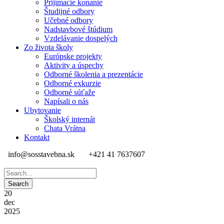
Prijímacie konanie
Študijné odbory
Učebné odbory
Nadstavbové štúdium
Vzdelávanie dospelých
Zo života školy
Európske projekty
Aktivity a úspechy
Odborné školenia a prezentácie
Odborné exkurzie
Odborné súťaže
Napísali o nás
Ubytovanie
Školský internát
Chata Vrátna
Kontakt
info@sosstavebna.sk
+421 41 7637607
20
dec
2025