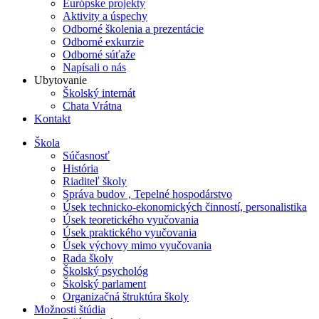
Európske projekty
Aktivity a úspechy
Odborné školenia a prezentácie
Odborné exkurzie
Odborné súťaže
Napísali o nás
Ubytovanie
Školský internát
Chata Vrátna
Kontakt
Škola
Súčasnosť
História
Riaditeľ školy
Správa budov , Tepelné hospodárstvo
Úsek technicko-ekonomických činností, personalistika
Úsek teoretického vyučovania
Úsek praktického vyučovania
Úsek výchovy mimo vyučovania
Rada školy
Školský psychológ
Školský parlament
Organizačná štruktúra školy
Možnosti štúdia