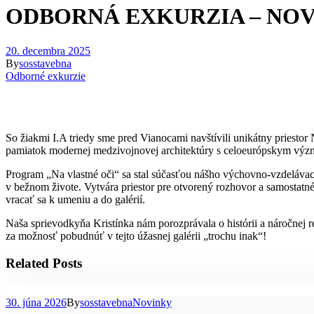
ODBORNÁ EXKURZIA – NOV
20. decembra 2025
By
sosstavebna
Odborné exkurzie
So žiakmi I.A triedy sme pred Vianocami navštívili unikátny priesto
pamiatok modernej medzivojnovej architektúry s celoeurópskym vý
Program „Na vlastné oči“ sa stal súčasťou nášho výchovno-vzdelávacie
v bežnom živote. Vytvára priestor pre otvorený rozhovor a samostatné
vracať sa k umeniu a do galérií.
Naša sprievodkyňa Kristínka nám porozprávala o histórii a náročnej r
za možnosť pobudnúť v tejto úžasnej galérii „trochu inak“!
Related Posts
30. júna 2026
By
sosstavebna
Novinky