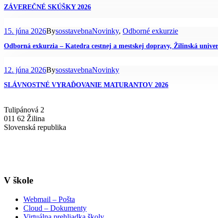
ZÁVEREČNÉ SKÚŠKY 2026
15. júna 2026
By
sosstavebna
Novinky
,
Odborné exkurzie
Odborná exkurzia – Katedra cestnej a mestskej dopravy, Žilinská univer
12. júna 2026
By
sosstavebna
Novinky
SLÁVNOSTNÉ VYRAĎOVANIE MATURANTOV 2026
Tulipánová 2
011 62 Žilina
Slovenská republika
+421-41-7637607
info@sosstavebna.sk
V škole
Webmail – Pošta
Cloud – Dokumenty
Virtuálna prehliadka školy