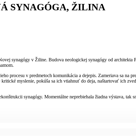
Á SYNAGÓGA, ŽILINA
r Novej synagógy v Žiline. Budova neologickej synagógy od architekta 
znamom.
ho procesu v predmetoch komunikácia a dejepis. Zameriava sa na prepoj
 kritické myslenie, pokúša sa ich vtiahnuť do deja, naštartovať ich zv
ekonštrukcii synagógy. Momentálne neprebiehala žiadna výstava, tak sm