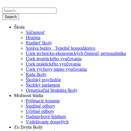
Škola
Súčasnosť
História
Riaditeľ školy
Správa budov , Tepelné hospodárstvo
Úsek technicko-ekonomických činností, personalistika
Úsek teoretického vyučovania
Úsek praktického vyučovania
Úsek výchovy mimo vyučovania
Rada školy
Školský psychológ
Školský parlament
Organizačná štruktúra školy
Možnosti štúdia
Prijímacie konanie
Študijné odbory
Učebné odbory
Nadstavbové štúdium
Vzdelávanie dospelých
Zo života školy