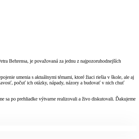
Petra Behrensa, je považovaná za jednu z najpozoruhodnejších
enie umenia s aktuálnymi témami, ktoré žiaci riešia v škole, ale aj
edavosť, počuť ich otázky, nápady, názory a budovať v nich chuť
e sa po prehliadke výtvarne realizovali a živo diskutovali. Ďakujeme