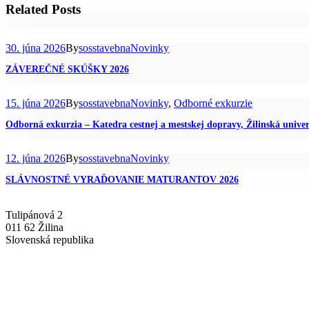
Related Posts
30. júna 2026
By
sosstavebna
Novinky
ZÁVEREČNÉ SKÚŠKY 2026
15. júna 2026
By
sosstavebna
Novinky
,
Odborné exkurzie
Odborná exkurzia – Katedra cestnej a mestskej dopravy, Žilinská univer
12. júna 2026
By
sosstavebna
Novinky
SLÁVNOSTNÉ VYRAĎOVANIE MATURANTOV 2026
Tulipánová 2
011 62 Žilina
Slovenská republika
+421-41-7637607
info@sosstavebna.sk