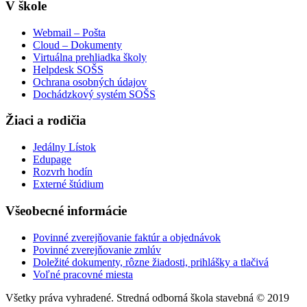
V škole
Webmail – Pošta
Cloud – Dokumenty
Virtuálna prehliadka školy
Helpdesk SOŠS
Ochrana osobných údajov
Dochádzkový systém SOŠS
Žiaci a rodičia
Jedálny Lístok
Edupage
Rozvrh hodín
Externé štúdium
Všeobecné informácie
Povinné zverejňovanie faktúr a objednávok
Povinné zverejňovanie zmlúv
Doležité dokumenty, rôzne žiadosti, prihlášky a tlačivá
Voľné pracovné miesta
Všetky práva vyhradené. Stredná odborná škola stavebná © 2019