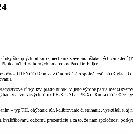
24
ročníky študijných odborov mechanik stavebnoinštalačných zariadení (IV
c. Pidík a učiteľ odborných predmetov PaedDr. Fuljer.
 spoločnosti HENCO Branislav Ondruš. Táto spoločnosť má už viac ako 
ovania.
viacvrstvové rúrky, tzv. plasto hliník. V jeho výrobe patria medzi svet
 ohýbaní viacvrstvových rúrok PE-Xc -AL – PE-Xc. Rúrka má 100 % kys
aním – typ TH, ohýbanie rúr, kalibrovanie či strihanie, vyskúšali si aj 
za kvalifikovanú odbornú prezentáciu a za to, že nám spoločnosť posky