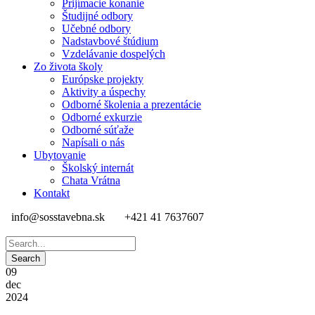
Prijímacie konanie
Študijné odbory
Učebné odbory
Nadstavbové štúdium
Vzdelávanie dospelých
Zo života školy
Európske projekty
Aktivity a úspechy
Odborné školenia a prezentácie
Odborné exkurzie
Odborné súťaže
Napísali o nás
Ubytovanie
Školský internát
Chata Vrátna
Kontakt
info@sosstavebna.sk
+421 41 7637607
09
dec
2024