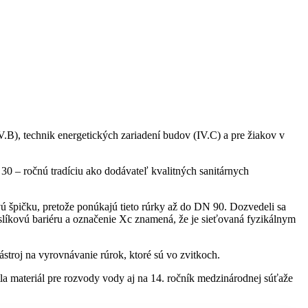
.B), technik energetických zariadení budov (IV.C) a pre žiakov v
30 – ročnú tradíciu ako dodávateľ kvalitných sanitárnych
ovú špičku, pretože ponúkajú tieto rúrky až do DN 90. Dozvedeli sa
líkovú bariéru a označenie Xc znamená, že je sieťovaná fyzikálnym
nástroj na vyrovnávanie rúrok, ktoré sú vo zvitkoch.
tla materiál pre rozvody vody aj na 14. ročník medzinárodnej súťaže