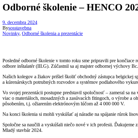
Odborné školenie – HENCO 20
9. decembra 2024
By
sosstavebna
Novinky
,
Odborné školenia a prezentácie
Posledné odborné školenie v tomto roku sme pripravili pre končiace 
odbore inštalatér (III.G). Zúčastnil sa aj majster odbornej výchovy B
Našich kolegov a žiakov prišiel školiť obchodný zástupca belgickej
a kúrenárskych potrubných rozvodov a systémov podlahového vykur
Vo svojej prezentácii postupne predstavil spoločnosť – zameral sa na 
viac o materiáloch, mosadzných a zasúvacích fitingoch, o výrobe a
pôsobením, t.j. ožiarením elektrónovým lúčom až 4 000 000 V.
Na konci školenia si mohli vyskúšať aj náradie na spájanie rúrok lisov
Spoločne sa naučili a vyskúšali niečo nové v ich profesii. Ďakujeme 
Mladý stavbár 2024.