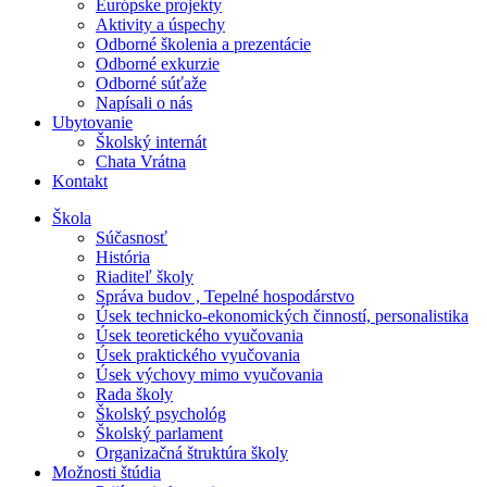
Európske projekty
Aktivity a úspechy
Odborné školenia a prezentácie
Odborné exkurzie
Odborné súťaže
Napísali o nás
Ubytovanie
Školský internát
Chata Vrátna
Kontakt
Škola
Súčasnosť
História
Riaditeľ školy
Správa budov , Tepelné hospodárstvo
Úsek technicko-ekonomických činností, personalistika
Úsek teoretického vyučovania
Úsek praktického vyučovania
Úsek výchovy mimo vyučovania
Rada školy
Školský psychológ
Školský parlament
Organizačná štruktúra školy
Možnosti štúdia