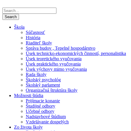
Škola
Súčasnosť
História
Riaditeľ školy
Správa budov , Tepelné hospodárstvo
Úsek technicko-ekonomických činností, personalistika
Úsek teoretického vyučovania
Úsek praktického vyučovania
Úsek výchovy mimo vyučovania
Rada školy
Školský psychológ
Školský parlament
Organizačná štruktúra školy
Možnosti štúdia
Prijímacie konanie
Študijné odbory
Učebné odbory
Nadstavbové štúdium
Vzdelávanie dospelých
Zo života školy