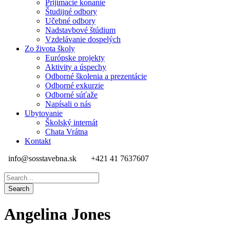
Prijímacie konanie
Študijné odbory
Učebné odbory
Nadstavbové štúdium
Vzdelávanie dospelých
Zo života školy
Európske projekty
Aktivity a úspechy
Odborné školenia a prezentácie
Odborné exkurzie
Odborné súťaže
Napísali o nás
Ubytovanie
Školský internát
Chata Vrátna
Kontakt
info@sosstavebna.sk
+421 41 7637607
Angelina Jones