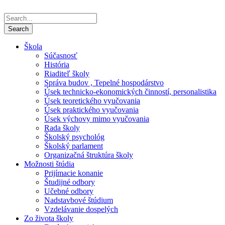
Škola
Súčasnosť
História
Riaditeľ školy
Správa budov , Tepelné hospodárstvo
Úsek technicko-ekonomických činností, personalistika
Úsek teoretického vyučovania
Úsek praktického vyučovania
Úsek výchovy mimo vyučovania
Rada školy
Školský psychológ
Školský parlament
Organizačná štruktúra školy
Možnosti štúdia
Prijímacie konanie
Študijné odbory
Učebné odbory
Nadstavbové štúdium
Vzdelávanie dospelých
Zo života školy