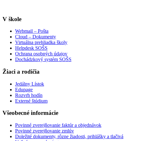
info@sosstavebna.sk
V škole
Webmail – Pošta
Cloud – Dokumenty
Virtuálna prehliadka školy
Helpdesk SOŠS
Ochrana osobných údajov
Dochádzkový systém SOŠS
Žiaci a rodičia
Jedálny Lístok
Edupage
Rozvrh hodín
Externé štúdium
Všeobecné informácie
Povinné zverejňovanie faktúr a objednávok
Povinné zverejňovanie zmlúv
Doležité dokumenty, rôzne žiadosti, prihlášky a tlačivá