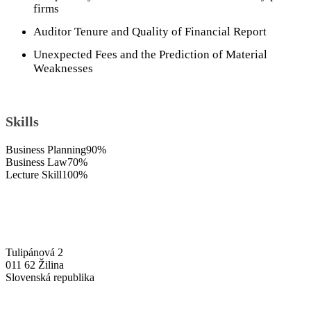
firms
Auditor Tenure and Quality of Financial Report
Unexpected Fees and the Prediction of Material
Weaknesses
Skills
Business Planning
90%
Business Law
70%
Lecture Skill
100%
Tulipánová 2
011 62 Žilina
Slovenská republika
+421-41-7637607