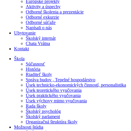
Európske projekty
Aktivity a úspechy
Odborné školenia a prezentácie
Odborné exkurzie
Odborné súťaže
Napísali o nás
Ubytovanie
Školský internát
Chata Vrátna
Kontakt
Škola
Súčasnosť
História
Riaditeľ školy
Správa budov , Tepelné hospodárstvo
Úsek technicko-ekonomických činností, personalistika
Úsek teoretického vyučovania
Úsek praktického vyučovania
Úsek výchovy mimo vyučovania
Rada školy
Školský psychológ
Školský parlament
Organizačná štruktúra školy
Možnosti štúdia