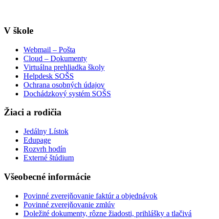
info@sosstavebna.sk
V škole
Webmail – Pošta
Cloud – Dokumenty
Virtuálna prehliadka školy
Helpdesk SOŠS
Ochrana osobných údajov
Dochádzkový systém SOŠS
Žiaci a rodičia
Jedálny Lístok
Edupage
Rozvrh hodín
Externé štúdium
Všeobecné informácie
Povinné zverejňovanie faktúr a objednávok
Povinné zverejňovanie zmlúv
Doležité dokumenty, rôzne žiadosti, prihlášky a tlačivá