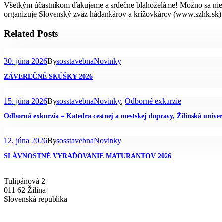
Všetkým účastníkom ďakujeme a srdečne blahoželáme! Možno sa niekto
organizuje Slovenský zväz hádankárov a krížovkárov (www.szhk.sk)
Related Posts
30. júna 2026
By
sosstavebna
Novinky
ZÁVEREČNÉ SKÚŠKY 2026
15. júna 2026
By
sosstavebna
Novinky
,
Odborné exkurzie
Odborná exkurzia – Katedra cestnej a mestskej dopravy, Žilinská univer
12. júna 2026
By
sosstavebna
Novinky
SLÁVNOSTNÉ VYRAĎOVANIE MATURANTOV 2026
Tulipánová 2
011 62 Žilina
Slovenská republika
+421-41-7637607