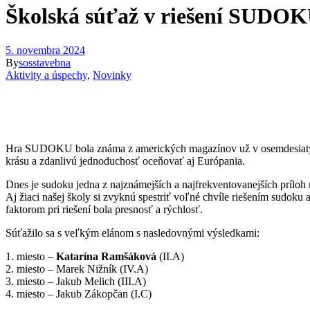
Školská súťaž v riešení SUDO
5. novembra 2024
By
sosstavebna
Aktivity a úspechy
,
Novinky
Hra SUDOKU bola známa z amerických magazínov už v osemdesiatych ro
krásu a zdanlivú jednoduchosť oceňovať aj Európania.
Dnes je sudoku jedna z najznámejších a najfrekventovanejších príloh
Aj žiaci našej školy si zvyknú spestriť voľné chvíle riešením sudoku a
faktorom pri riešení bola presnosť a rýchlosť.
Súťažilo sa s veľkým elánom s nasledovnými výsledkami:
1. miesto –
Katarína Ramšáková
(II.A)
2. miesto – Marek Nižník (IV.A)
3. miesto – Jakub Melich (III.A)
4. miesto – Jakub Zákopčan (I.C)