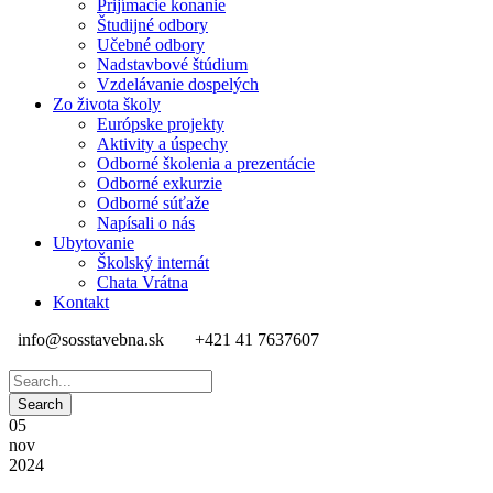
Prijímacie konanie
Študijné odbory
Učebné odbory
Nadstavbové štúdium
Vzdelávanie dospelých
Zo života školy
Európske projekty
Aktivity a úspechy
Odborné školenia a prezentácie
Odborné exkurzie
Odborné súťaže
Napísali o nás
Ubytovanie
Školský internát
Chata Vrátna
Kontakt
info@sosstavebna.sk
+421 41 7637607
05
nov
2024