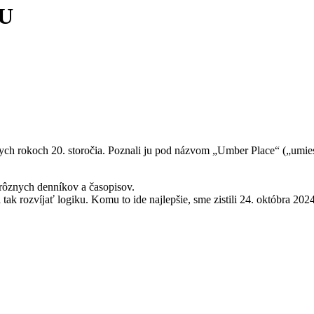
KU
koch 20. storočia. Poznali ju pod názvom „Umber Place“ („umiestni č
 rôznych denníkov a časopisov.
 tak rozvíjať logiku. Komu to ide najlepšie, sme zistili 24. októbra 202