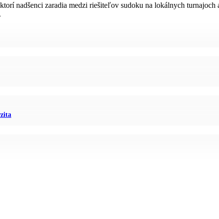
rí nadšenci zaradia medzi riešiteľov sudoku na lokálnych turnajoch a
.
zita