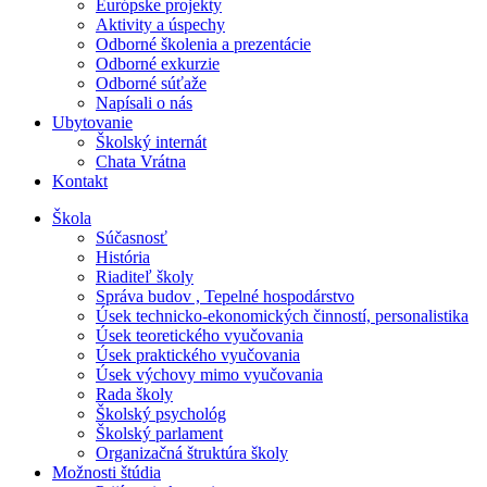
Európske projekty
Aktivity a úspechy
Odborné školenia a prezentácie
Odborné exkurzie
Odborné súťaže
Napísali o nás
Ubytovanie
Školský internát
Chata Vrátna
Kontakt
Škola
Súčasnosť
História
Riaditeľ školy
Správa budov , Tepelné hospodárstvo
Úsek technicko-ekonomických činností, personalistika
Úsek teoretického vyučovania
Úsek praktického vyučovania
Úsek výchovy mimo vyučovania
Rada školy
Školský psychológ
Školský parlament
Organizačná štruktúra školy
Možnosti štúdia