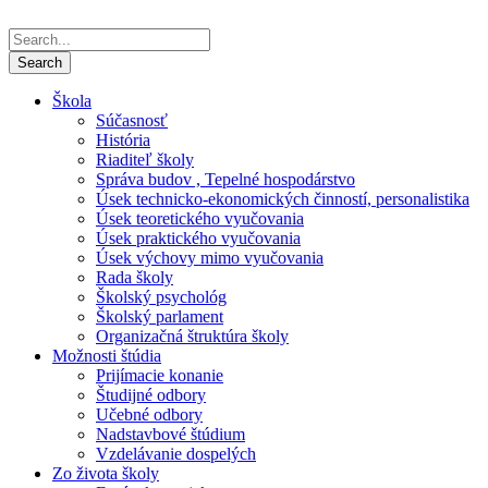
Škola
Súčasnosť
História
Riaditeľ školy
Správa budov , Tepelné hospodárstvo
Úsek technicko-ekonomických činností, personalistika
Úsek teoretického vyučovania
Úsek praktického vyučovania
Úsek výchovy mimo vyučovania
Rada školy
Školský psychológ
Školský parlament
Organizačná štruktúra školy
Možnosti štúdia
Prijímacie konanie
Študijné odbory
Učebné odbory
Nadstavbové štúdium
Vzdelávanie dospelých
Zo života školy