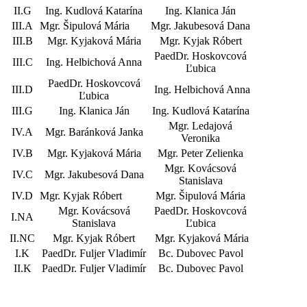
II.G
Ing. Kudlová Katarína
Ing. Klanica Ján
III.A
Mgr. Šipulová Mária
Mgr. Jakubesová Dana
III.B
Mgr. Kyjaková Mária
Mgr. Kyjak Róbert
PaedDr. Hoskovcová
III.C
Ing. Helbichová Anna
Ľubica
PaedDr. Hoskovcová
III.D
Ing. Helbichová Anna
Ľubica
III.G
Ing. Klanica Ján
Ing. Kudlová Katarína
Mgr. Ledajová
IV.A
Mgr. Baránková Janka
Veronika
IV.B
Mgr. Kyjaková Mária
Mgr. Peter Zelienka
Mgr. Kovácsová
IV.C
Mgr. Jakubesová Dana
Stanislava
IV.D
Mgr. Kyjak Róbert
Mgr. Šipulová Mária
Mgr. Kovácsová
PaedDr. Hoskovcová
I.NA
Stanislava
Ľubica
II.NC
Mgr. Kyjak Róbert
Mgr. Kyjaková Mária
I.K
PaedDr. Fuljer Vladimír
Bc. Dubovec Pavol
II.K
PaedDr. Fuljer Vladimír
Bc. Dubovec Pavol