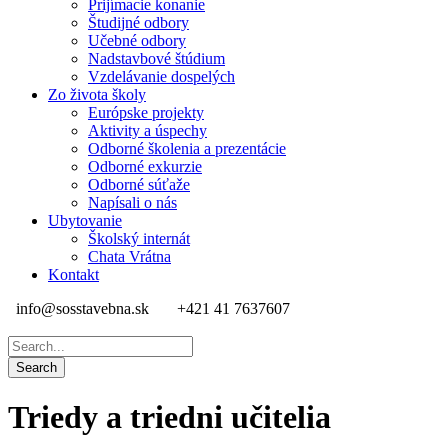
Prijímacie konanie
Študijné odbory
Učebné odbory
Nadstavbové štúdium
Vzdelávanie dospelých
Zo života školy
Európske projekty
Aktivity a úspechy
Odborné školenia a prezentácie
Odborné exkurzie
Odborné súťaže
Napísali o nás
Ubytovanie
Školský internát
Chata Vrátna
Kontakt
info@sosstavebna.sk
+421 41 7637607
Triedy a triedni učitelia