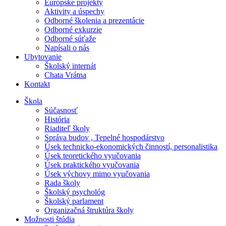
Európske projekty
Aktivity a úspechy
Odborné školenia a prezentácie
Odborné exkurzie
Odborné súťaže
Napísali o nás
Ubytovanie
Školský internát
Chata Vrátna
Kontakt
Škola
Súčasnosť
História
Riaditeľ školy
Správa budov , Tepelné hospodárstvo
Úsek technicko-ekonomických činností, personalistika
Úsek teoretického vyučovania
Úsek praktického vyučovania
Úsek výchovy mimo vyučovania
Rada školy
Školský psychológ
Školský parlament
Organizačná štruktúra školy
Možnosti štúdia