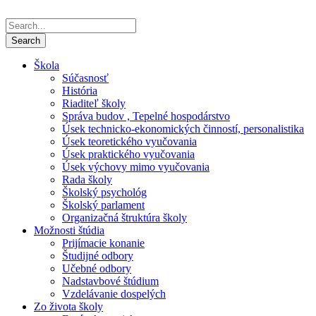
Škola
Súčasnosť
História
Riaditeľ školy
Správa budov , Tepelné hospodárstvo
Úsek technicko-ekonomických činností, personalistika
Úsek teoretického vyučovania
Úsek praktického vyučovania
Úsek výchovy mimo vyučovania
Rada školy
Školský psychológ
Školský parlament
Organizačná štruktúra školy
Možnosti štúdia
Prijímacie konanie
Študijné odbory
Učebné odbory
Nadstavbové štúdium
Vzdelávanie dospelých
Zo života školy