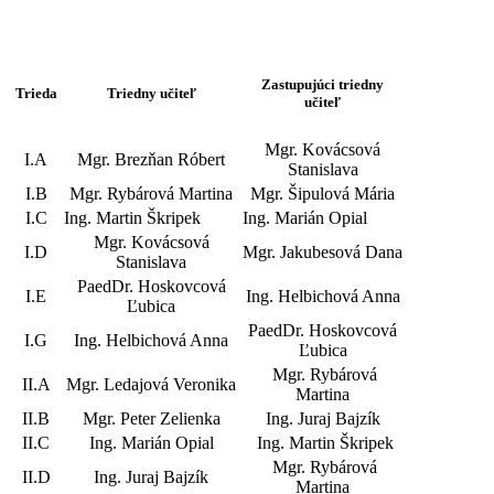
Zastupujúci triedny
Trieda
Triedny učiteľ
učiteľ
Mgr. Kovácsová
I.A
Mgr. Brezňan Róbert
Stanislava
I.B
Mgr. Rybárová Martina
Mgr. Šipulová Mária
I.C
Ing. Martin Škripek
Ing. Marián Opial
Mgr. Kovácsová
I.D
Mgr. Jakubesová Dana
Stanislava
PaedDr. Hoskovcová
I.E
Ing. Helbichová Anna
Ľubica
PaedDr. Hoskovcová
I.G
Ing. Helbichová Anna
Ľubica
Mgr. Rybárová
II.A
Mgr. Ledajová Veronika
Martina
II.B
Mgr. Peter Zelienka
Ing. Juraj Bajzík
II.C
Ing. Marián Opial
Ing. Martin Škripek
Mgr. Rybárová
II.D
Ing. Juraj Bajzík
Martina