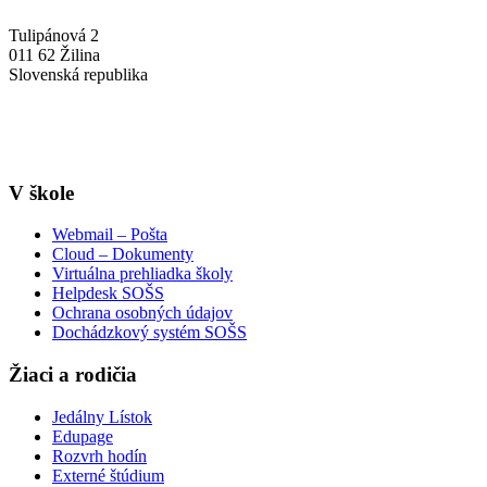
Tulipánová 2
011 62 Žilina
Slovenská republika
+421-41-7637607
info@sosstavebna.sk
V škole
Webmail – Pošta
Cloud – Dokumenty
Virtuálna prehliadka školy
Helpdesk SOŠS
Ochrana osobných údajov
Dochádzkový systém SOŠS
Žiaci a rodičia
Jedálny Lístok
Edupage
Rozvrh hodín
Externé štúdium