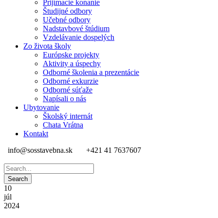
Prijímacie konanie
Študijné odbory
Učebné odbory
Nadstavbové štúdium
Vzdelávanie dospelých
Zo života školy
Európske projekty
Aktivity a úspechy
Odborné školenia a prezentácie
Odborné exkurzie
Odborné súťaže
Napísali o nás
Ubytovanie
Školský internát
Chata Vrátna
Kontakt
info@sosstavebna.sk
+421 41 7637607
10
júl
2024