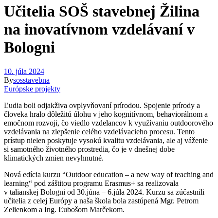
Učitelia SOŠ stavebnej Žilina
na inovatívnom vzdelávaní v
Bologni
10. júla 2024
By
sosstavebna
Európske projekty
Ľudia boli odjakživa ovplyvňovaní prírodou. Spojenie prírody a
človeka hralo dôležitú úlohu v jeho kognitívnom, behaviorálnom a
emočnom rozvoji, čo viedlo vzdelancov k využívaniu outdoorového
vzdelávania na zlepšenie celého vzdelávacieho procesu. Tento
prístup nielen poskytuje vysokú kvalitu vzdelávania, ale aj váženie
si samotného životného prostredia, čo je v dnešnej dobe
klimatických zmien nevyhnutné.
Nová edícia kurzu “Outdoor education – a new way of teaching and
learning“ pod záštitou programu Erasmus+ sa realizovala
v talianskej Bologni od 30.júna – 6.júla 2024. Kurzu sa zúčastnili
učitelia z celej Európy a naša škola bola zastúpená Mgr. Petrom
Zelienkom a Ing. Ľubošom Marčekom.