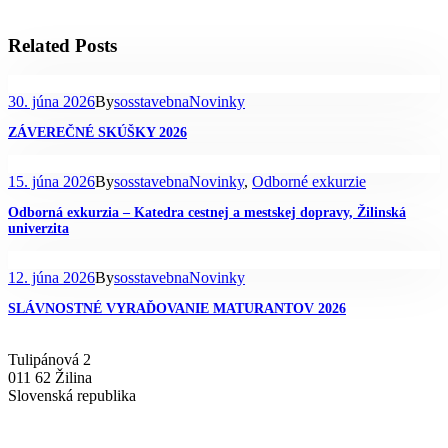
Related Posts
30. júna 2026
By
sosstavebna
Novinky
ZÁVEREČNÉ SKÚŠKY 2026
15. júna 2026
By
sosstavebna
Novinky
,
Odborné exkurzie
Odborná exkurzia – Katedra cestnej a mestskej dopravy, Žilinská
univerzita
12. júna 2026
By
sosstavebna
Novinky
SLÁVNOSTNÉ VYRAĎOVANIE MATURANTOV 2026
Tulipánová 2
011 62 Žilina
Slovenská republika
+421-41-7637607