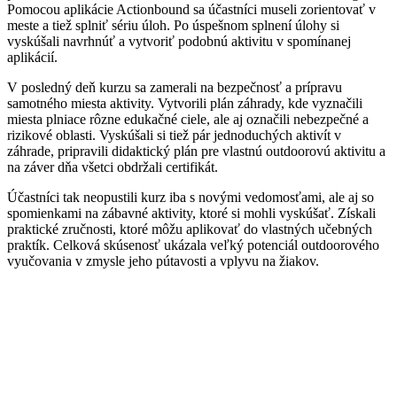
Pomocou aplikácie Actionbound sa účastníci museli zorientovať v
meste a tiež splniť sériu úloh. Po úspešnom splnení úlohy si
vyskúšali navrhnúť a vytvoriť podobnú aktivitu v spomínanej
aplikácií.
V posledný deň kurzu sa zamerali na bezpečnosť a prípravu
samotného miesta aktivity. Vytvorili plán záhrady, kde vyznačili
miesta plniace rôzne edukačné ciele, ale aj označili nebezpečné a
rizikové oblasti. Vyskúšali si tiež pár jednoduchých aktivít v
záhrade, pripravili didaktický plán pre vlastnú outdoorovú aktivitu a
na záver dňa všetci obdržali certifikát.
Účastníci tak neopustili kurz iba s novými vedomosťami, ale aj so
spomienkami na zábavné aktivity, ktoré si mohli vyskúšať. Získali
praktické zručnosti, ktoré môžu aplikovať do vlastných učebných
praktík. Celková skúsenosť ukázala veľký potenciál outdoorového
vyučovania v zmysle jeho pútavosti a vplyvu na žiakov.