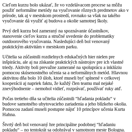
Cieľom kurzu bolo ukázať, že vo vzdelávacom procese sa môžu
použiť neformálne metódy na vyučovanie rôznych predmetov ako v
prírode, tak aj v mestskom prostredí, rovnako sa však na takého
vyučovanie dá využiť aj budova a okolie samotnej školy.
Prvý deň kurzu bol zameraný na spoznávanie účastníkov,
stanovenie cieľov kurzu a stručné uvedenie do problematiky
outdoorového vyučovania. Nasledujúci deň bol venovaný
praktickým aktivitám v mestskom parku.
Učitelia sa zúčastnili rozdielnych edukačných hier nielen pre
inšpiráciu, ale aj na získanie praktických nástrojov pre ich vlastné
triedy. Aktivity boli prevažne zamerané na spoluprácu a inklúziu
pomocou skúsenostného učenia sa a neformálnych metód. Hlavnou
aktivitou dňa bolo 10 úloh, ktoré museli byť splnené v celkovej
kooperácii aj napriek faktu, že každý člen teamu mal nejaké
znevýhodnenie – nemohol vidieť, rozprávať, používať ruky atď.
Počas tretieho dňa sa učitelia zúčastnili “hľadania pokladu“ v
budove samotného ubytovacieho zariadenia a jeho blízkeho okolia.
Pomocou zadaní museli postupne nájsť 10 princípov učenia Kurta
Hahna.
Štvrtý deň bol venovaný hre principálne podobnej “hľadaniu
pokladu“ – no tentokrát sa odohrával v samotnom meste Bologna.