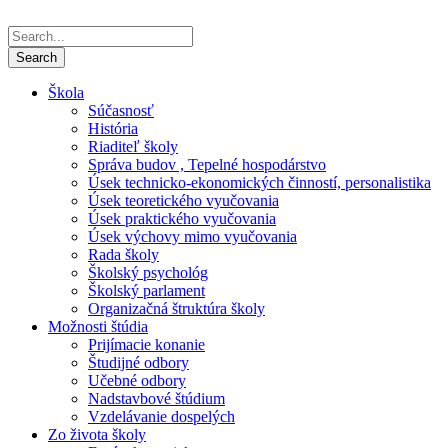
Škola
Súčasnosť
História
Riaditeľ školy
Správa budov , Tepelné hospodárstvo
Úsek technicko-ekonomických činností, personalistika
Úsek teoretického vyučovania
Úsek praktického vyučovania
Úsek výchovy mimo vyučovania
Rada školy
Školský psychológ
Školský parlament
Organizačná štruktúra školy
Možnosti štúdia
Prijímacie konanie
Študijné odbory
Učebné odbory
Nadstavbové štúdium
Vzdelávanie dospelých
Zo života školy