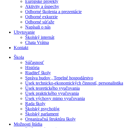
Európske projekty
Aktivity a úspechy
Odborné školenia a prezentácie
Odborné exkurzie
Odborné súťaže
Napísali o nás
Ubytovanie
Školský internát
Chata Vrátna
Kontakt
Škola
Súčasnosť
História
Riaditeľ školy
Správa budov , Tepelné hospodárstvo
Úsek technicko-ekonomických činností, personalistika
Úsek teoretického vyučovania
Úsek praktického vyučovania
Úsek výchovy mimo vyučovania
Rada školy
Školský psychológ
Školský parlament
Organizačná štruktúra školy
Možnosti štúdia