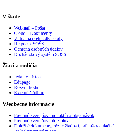
info@sosstavebna.sk
V škole
Webmail – Pošta
Cloud – Dokumenty
Virtuálna prehliadka školy
Helpdesk SOŠS
Ochrana osobných údajov
Dochádzkový systém SOŠS
Žiaci a rodičia
Jedálny Lístok
Edupage
Rozvrh hodín
Externé štúdium
Všeobecné informácie
Povinné zverejňovanie faktúr a objednávok
Povinné zverejňovanie zmlúv
Doležité dokumenty, rôzne žiadosti, prihlášky a tlačivá