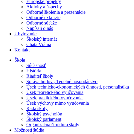
Európske projekty
Aktivity a úspechy
Odborné školenia a prezentácie
Odborné exkurzie
Odborné súťaže
Napísali o nás
Ubytovanie
Školský internát
Chata Vrátna
Kontakt
Škola
Súčasnosť
História
Riaditeľ školy
Správa budov , Tepelné hospodárstvo
Úsek technicko-ekonomických činností, personalistika
Úsek teoretického vyučovania
Úsek praktického vyučovania
Úsek výchovy mimo vyučovania
Rada školy
Školský psychológ
Školský parlament
Organizačná štruktúra školy
Možnosti štúdia