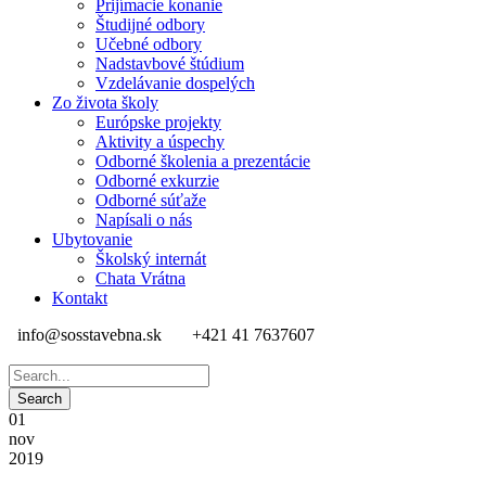
Prijímacie konanie
Študijné odbory
Učebné odbory
Nadstavbové štúdium
Vzdelávanie dospelých
Zo života školy
Európske projekty
Aktivity a úspechy
Odborné školenia a prezentácie
Odborné exkurzie
Odborné súťaže
Napísali o nás
Ubytovanie
Školský internát
Chata Vrátna
Kontakt
info@sosstavebna.sk
+421 41 7637607
01
nov
2019