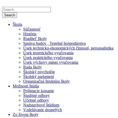
Škola
Súčasnosť
História
Riaditeľ školy
Správa budov , Tepelné hospodárstvo
Úsek technicko-ekonomických činností, personalistika
Úsek teoretického vyučovania
Úsek praktického vyučovania
Úsek výchovy mimo vyučovania
Rada školy
Školský psychológ
Školský parlament
Organizačná štruktúra školy
Možnosti štúdia
Prijímacie konanie
Študijné odbory
Učebné odbory
Nadstavbové štúdium
Vzdelávanie dospelých
Zo života školy