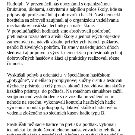
Rudolph. V prezentácii nás oboznámil s organizačnou
štruktúrou, úlohami, aktivitami a náplňou práce školy, kde sa
pripravujú profesionálni aj dobrovoľní hasiči. Naši nemeckí
hostitelia sa zároveň zaujímali aj o organizáciu vzdelávania
mechanikov hasičskej techniky na našej škole.
V popoludňajších hodinách sme absolvovali podrobnú
prehliadku rozsiahleho areálu školy a jednotlivých objektov
zameraných na nácvik zásahu pri rôznych typoch požiarov,
nehôd či živelných pohrôm. Tu sme v nasledujúcich dňoch
sledovali aj prípravu a výcvik nemeckých profesionálnych aj
dobrovoľných hasičov a žiaci aj prakticky realizovali rôzne
činnosti.
Vyskúšali pohyb a orientáciu v špeciálnom hasičskom
„polygóne“, v dielňach protiplynovej služby čistili a testovali
dýchacie prístroje a celý proces ukončili zaevidovaním skúšky
každého prístroja do počítača. Na rotačnom simulátore zažili
svojpomocné vyslobodenie sa z vozidla prevráteného pri
nehode na strechu, vykonávali kontrolu hasičských hadíc,
výmenu a montáž polospojok, tlakovú skúšku hadicového
vedenia zloženého zo siedmich kusov hadíc typu B.
Preskúšali tiež sacie hadice na pretlak a podtlak, vykonali
technickú kontrolu štvordielneho nadstavovacieho rebríka a