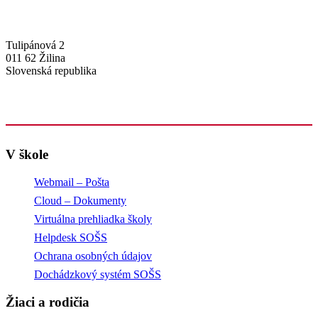
Tulipánová 2
011 62 Žilina
Slovenská republika
+421-41-7637607
info@sosstavebna.sk
V škole
Webmail – Pošta
Cloud – Dokumenty
Virtuálna prehliadka školy
Helpdesk SOŠS
Ochrana osobných údajov
Dochádzkový systém SOŠS
Žiaci a rodičia