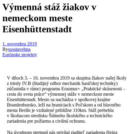
Výmenná stáž žiakov v
nemeckom meste
Eisenhüttenstadt
1. novembra 2019
By
sosstavebna
Európske projekty
V dňoch 3. – 16. novembra 2019 sa skupina žiakov našej školy
z triedy IV.B (študijný odbor mechanik hasičskej techniky)
zúčastnila v rámci programu Erasmus+ „Praktické skúsenosti –
cesta do sveta práce“ výmennej stáže v nemeckom meste
Eisenhüttestadt. Mesto sa nachádza v spolkovej krajine
Brandenbursko, leží na hraniciach s Poľskom a od hlavného
mesta Berlín je vzdialené približne 110km. Stáž prebehla
v školiacom stredisku Štátneho školského a technického
zariadenia pre požiarnu a civilnú ochranu.
Na úvodnom stretnutí nás privítal riaditeľ zariadenia Heinz