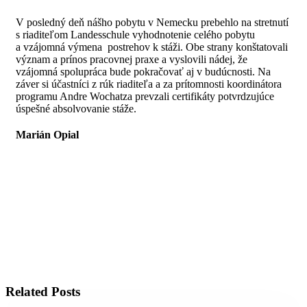
V posledný deň nášho pobytu v Nemecku prebehlo na stretnutí
s riaditeľom Landesschule vyhodnotenie celého pobytu
a vzájomná výmena postrehov k stáži. Obe strany konštatovali
význam a prínos pracovnej praxe a vyslovili nádej, že
vzájomná spolupráca bude pokračovať aj v budúcnosti. Na
záver si účastníci z rúk riaditeľa a za prítomnosti koordinátora
programu Andre Wochatza prevzali certifikáty potvrdzujúce
úspešné absolvovanie stáže.
Marián Opial
Related Posts