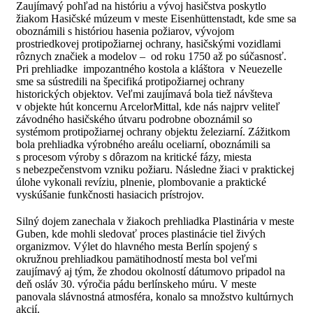
Zaujímavý pohľad na históriu a vývoj hasičstva poskytlo
žiakom Hasičské múzeum v meste Eisenhüttenstadt, kde sme sa
oboznámili s históriou hasenia požiarov, vývojom
prostriedkovej protipožiarnej ochrany, hasičskými vozidlami
rôznych značiek a modelov – od roku 1750 až po súčasnosť.
Pri prehliadke impozantného kostola a kláštora v Neuezelle
sme sa sústredili na špecifiká protipožiarnej ochrany
historických objektov. Veľmi zaujímavá bola tiež návšteva
v objekte hút koncernu ArcelorMittal, kde nás najprv veliteľ
závodného hasičského útvaru podrobne oboznámil so
systémom protipožiarnej ochrany objektu železiarní. Zážitkom
bola prehliadka výrobného areálu oceliarní, oboznámili sa
s procesom výroby s dôrazom na kritické fázy, miesta
s nebezpečenstvom vzniku požiaru. Následne žiaci v praktickej
úlohe vykonali revíziu, plnenie, plombovanie a praktické
vyskúšanie funkčnosti hasiacich prístrojov.
Silný dojem zanechala v žiakoch prehliadka Plastinária v meste
Guben, kde mohli sledovať proces plastinácie tiel živých
organizmov. Výlet do hlavného mesta Berlín spojený s
okružnou prehliadkou pamätihodností mesta bol veľmi
zaujímavý aj tým, že zhodou okolností dátumovo pripadol na
deň osláv 30. výročia pádu berlínskeho múru. V meste
panovala slávnostná atmosféra, konalo sa množstvo kultúrnych
akcií.