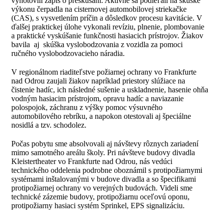
vyhotovili zápis o preskúšaní. Aktívne sa podieľali na skúške
výkonu čerpadla na cisternovej automobilovej striekačke
(CAS), s vysvetlením príčin a dôsledkov procesu kavitácie. V
ďalšej praktickej úlohe vykonali revíziu, plnenie, plombovanie
a praktické vyskúšanie funkčnosti hasiacich prístrojov. Žiakov
bavila aj skúška vyslobodzovania z vozidla za pomoci
ručného vyslobodzovacieho náradia.
V regionálnom riaditeľstve požiarnej ochrany vo Frankfurte
nad Odrou zaujali žiakov napríklad priestory slúžiace na
čistenie hadíc, ich následné sušenie a uskladnenie, hasenie ohňa
vodným hasiacim prístrojom, opravu hadíc a naviazanie
polospojok, záchranu z výšky pomoc výsuvného
automobilového rebríku, a napokon otestovali aj špeciálne
nosidlá a tzv. schodolez.
Počas pobytu sme absolvovali aj návštevy rôznych zariadení
mimo samotného areálu školy. Pri návšteve budovy divadla
Kleistertheater vo Frankfurte nad Odrou, nás vedúci
technického oddelenia podrobne oboznámil s protipožiarnymi
systémami inštalovanými v budove divadla a so špecifikami
protipožiarnej ochrany vo verejných budovách. Videli sme
technické zázemie budovy, protipožiarnu oceľovú oponu,
protipožiarny hasiaci systém Sprinkel, EPS signalizáciu.