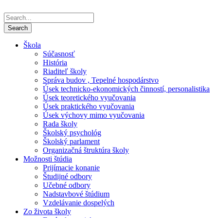
Škola
Súčasnosť
História
Riaditeľ školy
Správa budov , Tepelné hospodárstvo
Úsek technicko-ekonomických činností, personalistika
Úsek teoretického vyučovania
Úsek praktického vyučovania
Úsek výchovy mimo vyučovania
Rada školy
Školský psychológ
Školský parlament
Organizačná štruktúra školy
Možnosti štúdia
Prijímacie konanie
Študijné odbory
Učebné odbory
Nadstavbové štúdium
Vzdelávanie dospelých
Zo života školy