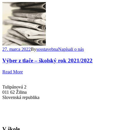
27. marca 2022
By
sosstavebna
Napísali o nás
Výber z tlače – školský rok 2021/2022
Read More
Tulipánová 2
011 62 Žilina
Slovenská republika
+421-41-7637607
info@sosstavebna.sk
V škole