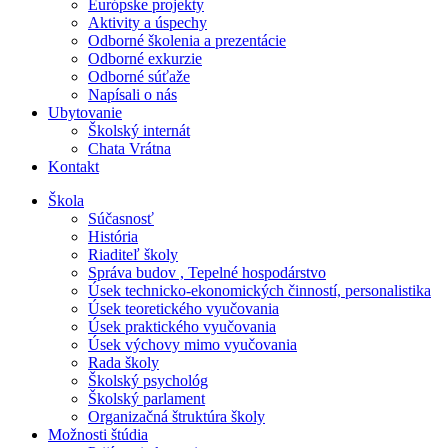
Európske projekty
Aktivity a úspechy
Odborné školenia a prezentácie
Odborné exkurzie
Odborné súťaže
Napísali o nás
Ubytovanie
Školský internát
Chata Vrátna
Kontakt
Škola
Súčasnosť
História
Riaditeľ školy
Správa budov , Tepelné hospodárstvo
Úsek technicko-ekonomických činností, personalistika
Úsek teoretického vyučovania
Úsek praktického vyučovania
Úsek výchovy mimo vyučovania
Rada školy
Školský psychológ
Školský parlament
Organizačná štruktúra školy
Možnosti štúdia