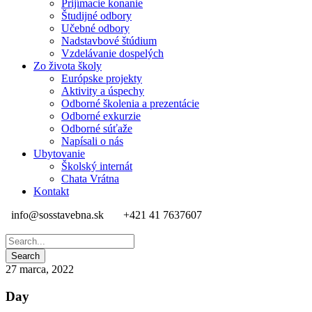
Prijímacie konanie
Študijné odbory
Učebné odbory
Nadstavbové štúdium
Vzdelávanie dospelých
Zo života školy
Európske projekty
Aktivity a úspechy
Odborné školenia a prezentácie
Odborné exkurzie
Odborné súťaže
Napísali o nás
Ubytovanie
Školský internát
Chata Vrátna
Kontakt
info@sosstavebna.sk
+421 41 7637607
27 marca, 2022
Day