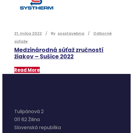
31. mája 2022
By
sosstavebna
Odborné
súťaže
Medzinárodná súťaž zručností
žiakov – Sušice 2022
Read More
Tulipánová 2
011 62 Žilina
Slovenská republika