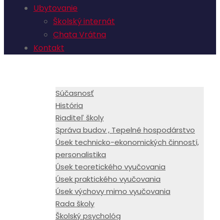
Ubytovanie
Školský internát
Chata Vrátna
Kontakt
Škola
Súčasnosť
História
Riaditeľ školy
Správa budov , Tepelné hospodárstvo
Úsek technicko-ekonomických činností,
personalistika
Úsek teoretického vyučovania
Úsek praktického vyučovania
Úsek výchovy mimo vyučovania
Rada školy
Školský psychológ