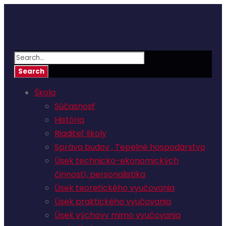
Škola
Súčasnosť
História
Riaditeľ školy
Správa budov , Tepelné hospodárstvo
Úsek technicko-ekonomických
činností, personalistika
Úsek teoretického vyučovania
Úsek praktického vyučovania
Úsek výchovy mimo vyučovania