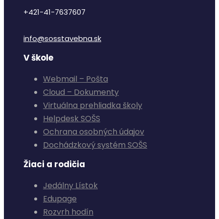
+421-41-7637607
info@sosstavebna.sk
V škole
Webmail – Pošta
Cloud – Dokumenty
Virtuálna prehliadka školy
Helpdesk SOŠS
Ochrana osobných údajov
Dochádzkový systém SOŠS
Žiaci a rodičia
Jedálny Lístok
Edupage
Rozvrh hodín