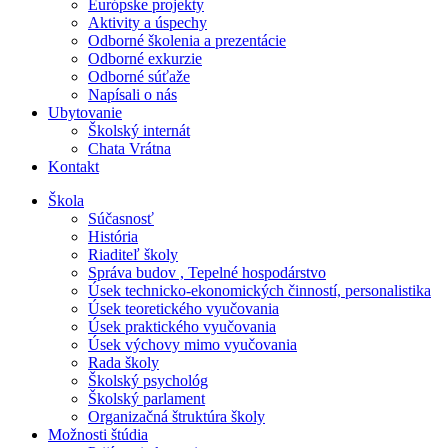
Európske projekty
Aktivity a úspechy
Odborné školenia a prezentácie
Odborné exkurzie
Odborné súťaže
Napísali o nás
Ubytovanie
Školský internát
Chata Vrátna
Kontakt
Škola
Súčasnosť
História
Riaditeľ školy
Správa budov , Tepelné hospodárstvo
Úsek technicko-ekonomických činností, personalistika
Úsek teoretického vyučovania
Úsek praktického vyučovania
Úsek výchovy mimo vyučovania
Rada školy
Školský psychológ
Školský parlament
Organizačná štruktúra školy
Možnosti štúdia