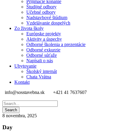
Prijímacie konanie
Študijné odbory
Učebné odbory
Nadstavbové štúdium
Vzdelávanie dospelých
Zo života školy
Európske projekty
Aktivity a úspechy
Odborné školenia a prezentácie
Odborné exkurzie
Odborné súťaže
Napísali o nás
Ubytovanie
Školský internát
Chata Vrátna
Kontakt
info@sosstavebna.sk
+421 41 7637607
8 novembra, 2025
Day