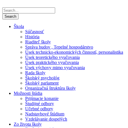
Škola
Súčasnosť
História
Riaditeľ školy
Správa budov , Tepelné hospodárstvo
Úsek technicko-ekonomických činností, personalistika
Úsek teoretického vyučovania
Úsek praktického vyučovania
Úsek výchovy mimo vyučovania
Rada školy
Školský psychológ
Školský parlament
Organizačná štruktúra školy
Možnosti štúdia
Prijímacie konanie
Študijné odbory
Učebné odbory
Nadstavbové štúdium
Vzdelávanie dospelých
Zo života školy