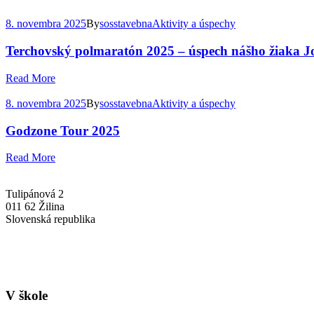
8. novembra 2025
By
sosstavebna
Aktivity a úspechy
Terchovský polmaratón 2025 – úspech nášho žiaka Jo
Read More
8. novembra 2025
By
sosstavebna
Aktivity a úspechy
Godzone Tour 2025
Read More
Tulipánová 2
011 62 Žilina
Slovenská republika
+421-41-7637607
info@sosstavebna.sk
V škole