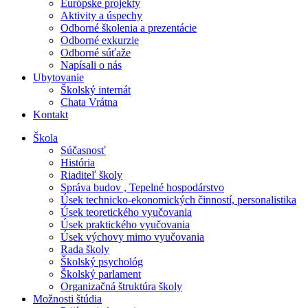
Európske projekty
Aktivity a úspechy
Odborné školenia a prezentácie
Odborné exkurzie
Odborné súťaže
Napísali o nás
Ubytovanie
Školský internát
Chata Vrátna
Kontakt
Škola
Súčasnosť
História
Riaditeľ školy
Správa budov , Tepelné hospodárstvo
Úsek technicko-ekonomických činností, personalistika
Úsek teoretického vyučovania
Úsek praktického vyučovania
Úsek výchovy mimo vyučovania
Rada školy
Školský psychológ
Školský parlament
Organizačná štruktúra školy
Možnosti štúdia