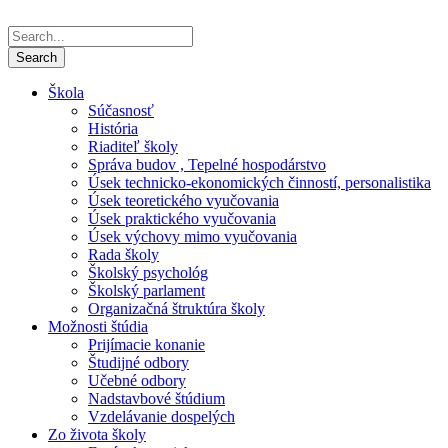
Škola
Súčasnosť
História
Riaditeľ školy
Správa budov , Tepelné hospodárstvo
Úsek technicko-ekonomických činností, personalistika
Úsek teoretického vyučovania
Úsek praktického vyučovania
Úsek výchovy mimo vyučovania
Rada školy
Školský psychológ
Školský parlament
Organizačná štruktúra školy
Možnosti štúdia
Prijímacie konanie
Študijné odbory
Učebné odbory
Nadstavbové štúdium
Vzdelávanie dospelých
Zo života školy