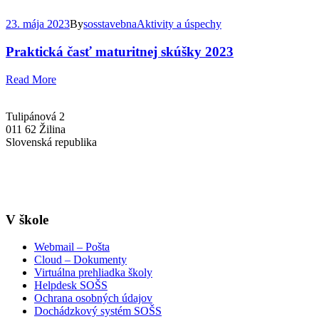
23. mája 2023
By
sosstavebna
Aktivity a úspechy
Praktická časť maturitnej skúšky 2023
Read More
Tulipánová 2
011 62 Žilina
Slovenská republika
+421-41-7637607
info@sosstavebna.sk
V škole
Webmail – Pošta
Cloud – Dokumenty
Virtuálna prehliadka školy
Helpdesk SOŠS
Ochrana osobných údajov
Dochádzkový systém SOŠS