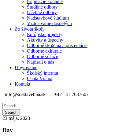
Prijímacie konanie
Študijné odbory
Učebné odbory
Nadstavbové štúdium
Vzdelávanie dospelých
Zo života školy
Európske projekty
Aktivity a úspechy
Odborné školenia a prezentácie
Odborné exkurzie
Odborné súťaže
Napísali o nás
Ubytovanie
Školský internát
Chata Vrátna
Kontakt
info@sosstavebna.sk
+421 41 7637607
23 mája, 2023
Day